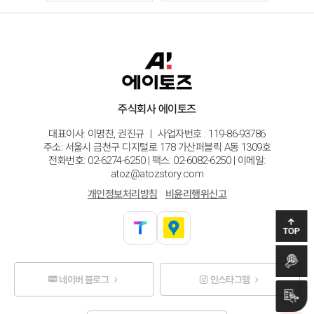
주식회사 에이토즈
대표이사: 이명찬, 권진규 ㅣ 사업자번호 : 119-86-93786
주소: 서울시 금천구 디지털로 178 가산퍼블릭 A동 1309호
전화번호: 02-6274-6250 | 팩스: 02-6082-6250 | 이메일:
atoz@atozstory.com
개인정보처리방침
비윤리행위신고
글로벌
TOP
마케팅
정부 사업
네이버 블로그
인스타그램
문의하기