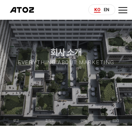
KO
EN
COMPANY
AI MARKETING
회사 소개
BUSINESS
EVERYTHING ABOUT MARKETING
REFERENCE
CONTACT
로고
조직도
연혁
ESG