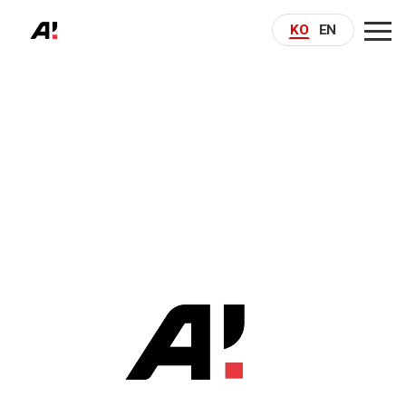
KO
EN
PERFORMANCE
COMPANY
MARKETING
자세히보기 →
AI MARKETING
BUSINESS
REFERENCE
CONTACT
SOLUTION
자세히보기 →