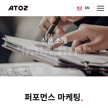
KO
EN
COMPANY
AI MARKETING
상품 소개
BUSINESS
프로젝트에 최적화된 매체 제안을 통해
가장 효과적인 광고를 진행 합니다.
REFERENCE
바이럴
퍼포먼스
글로벌
기업채널
메타버스
솔루션
정부
CONTACT
마케팅
마케팅
마케팅
운영
마케팅
개발
사업
퍼포먼스 마케팅
.